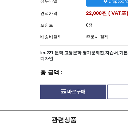
첨부파일
Dropbox
22,000원 ( VAT포
견적가격
포인트
0점
배송비결제
주문시 결제
ko-221 문학,고등문학,평가문제집,자습서,기
디자인
총 금액 :
바로구매
관련상품