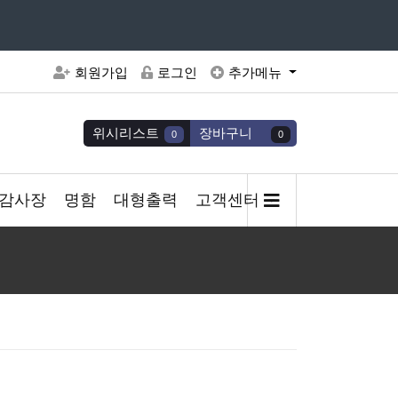
주세요
회원가입
로그인
추가메뉴
위시리스트
장바구니
0
0
감사장
명함
대형출력
고객센터