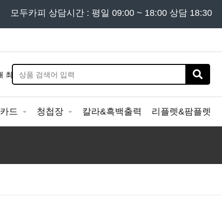
든 문의는
모두카피 상담시간 : 평일 09:00 ~ 18:00 상담 18:30
02) 302 - 7797
및 '
견적문의
' 게시판을 이용해
&카드
청첩장
칼라&흑백출력
리플렛&팜플렛