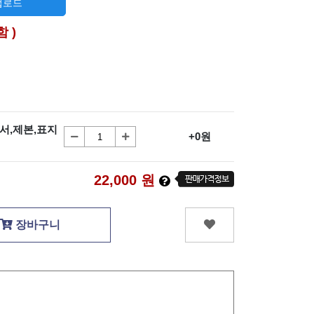
 업로드
함 )
본서,제본,표지
+0원
22,000
원
장바구니