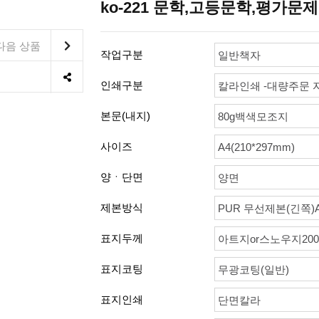
ko-221 문학,고등문학,평가
다음 상품
작업구분
일반책자
인쇄구분
칼라인쇄 -대량주문 
본문(내지)
80g백색모조지
사이즈
A4(210*297mm)
양ㆍ단면
양면
제본방식
PUR 무선제본(긴쪽)
표지두께
아트지or스노우지200
표지코팅
무광코팅(일반)
표지인쇄
단면칼라