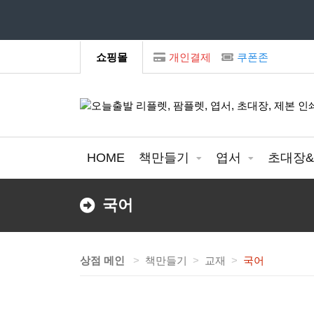
모
쇼핑몰
개인결제
쿠폰존
HOME
책만들기
엽서
초대장
국어
상점 메인
책만들기
교재
국어