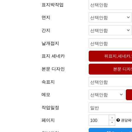
표지박작업
선택안함
면지
선택안함
간지
선택안함
날개접지
선택안함
표지 세네카
본문 디자인
속표지
선택안함
메모
선택안함
작업일정
일반
페이지
권당페