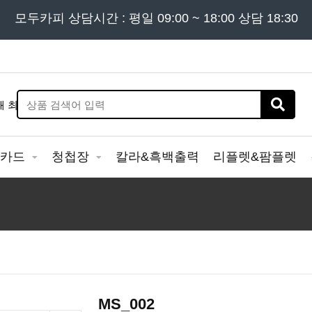
든 문의는
모두카피 상담시간 : 평일 09:00 ~ 18:00 상담 18:30
02) 302 - 7797
및 '
견적문의
' 게시판을 이용해
&카드
청첩장
칼라&흑백출력
리플렛&팜플렛
MS_002