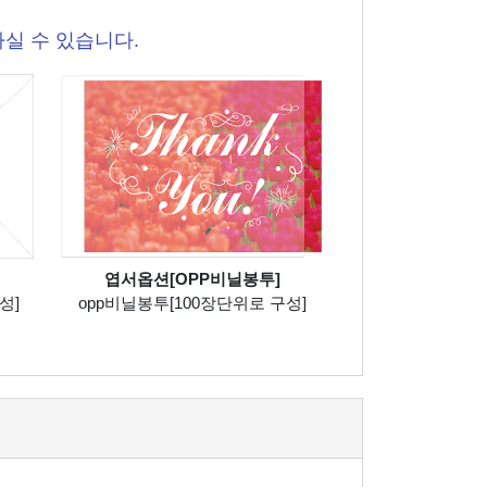
실 수 있습니다.
엽서옵션[OPP비닐봉투]
성]
opp비닐봉투[100장단위로 구성]