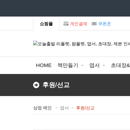
모
쇼핑몰
개인결제
쿠폰존
HOME
책만들기
엽서
초대장
후원/선교
상점 메인
엽서
후원/선교