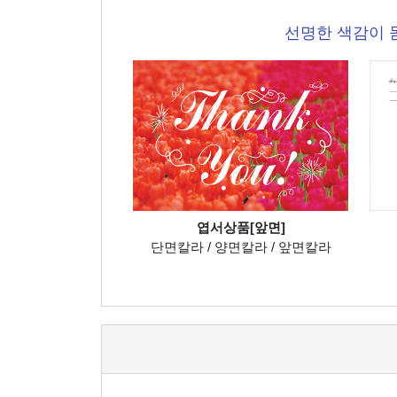
선명한 색감이 
엽서상품[앞면]
단면칼라 / 양면칼라 / 앞면칼라