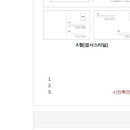
A형[엽서스타일]
시안확인