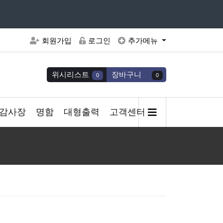
주세요
회원가입
로그인
추가메뉴
위시리스트
장바구니
0
0
감사장
명함
대형출력
고객센터