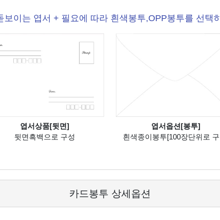
돋보이는 엽서 + 필요에 따라 흰색봉투,OPP봉투를 선택하
엽서상품[뒷면]
엽서옵션[봉투]
뒷면흑백으로 구성
흰색종이봉투[100장단위로 구
카드봉투 상세옵션