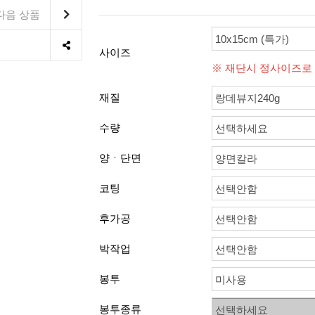
다음 상품
10x15cm (특가)
사이즈
※ 재단시 정사이즈로
재질
랑데뷰지240g
수량
선택하세요
양ㆍ단면
양면칼라
코팅
선택안함
후가공
선택안함
박작업
선택안함
봉투
미사용
봉투종류
선택하세요