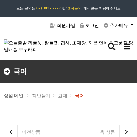
모든 문의는
모두카피 상담시간 : 평일 09:00 ~ 18:00 상담 18:30
02) 302 - 7797
및 '
견적문의
' 게시판을 이용해주세요
회원가입
로그인
추가메뉴
검
메
색
뉴
버
버
튼
튼
국어
상점 메인
책만들기
교재
국어
이전상품
다음 상품