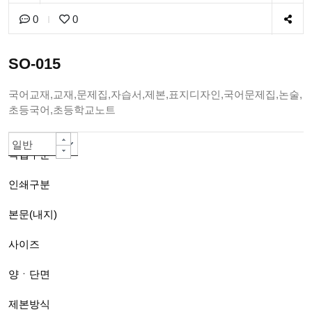
0
0
SO-015
국어교재,교재,문제집,자습서,제본,표지디자인,국어문제집,논술,
초등국어,초등학교노트
일반책자
칼라인쇄 -대량주문 자동할인-
80g백색모조지
A4(210*297mm)
양면
PUR 무선제본(긴쪽)A4까지
아트지or스노우지200g
무광코팅(일반)
단면칼라
선택안함
선택안함
선택안함
선택안함
선택안함
선택안함
일반
작업구분
인쇄구분
본문(내지)
사이즈
양ㆍ단면
제본방식