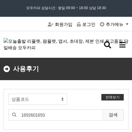
모든 문의는
모두카피 상담시간 : 평일 09:00 ~ 18:00 상담 18:30
02) 302 - 7797
및 '
견적문의
' 게시판을 이용해주세요
회원가입
로그인
추가메뉴
검
메
색
뉴
버
버
튼
튼
사용후기
전체보기
검색