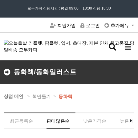
모든 문의는
모두카피 상담시간 : 평일 09:00 ~ 18:00 상담 18:30
02) 302 - 7797
및 '
견적문의
' 게시판을 이용해주세요
회원가입
로그인
추가메뉴
검
메
색
뉴
버
버
튼
튼
동화책/동화일러스트
상점 메인
책만들기
동화책
최근등록순
판매많은순
낮은가격순
높은가