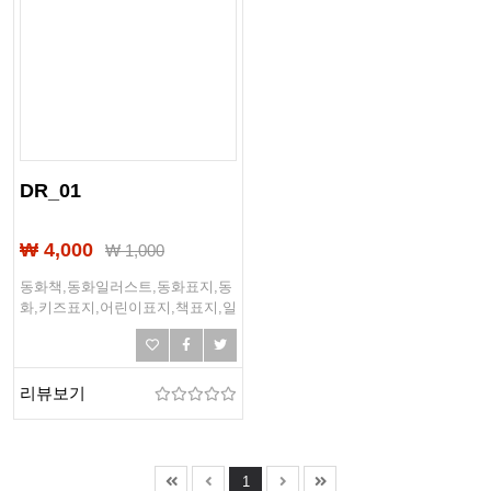
DR_01
₩ 4,000
₩
1,000
동화책,동화일러스트,동화표지,동
화,키즈표지,어린이표지,책표지,일
러스트표지
리뷰보기
1