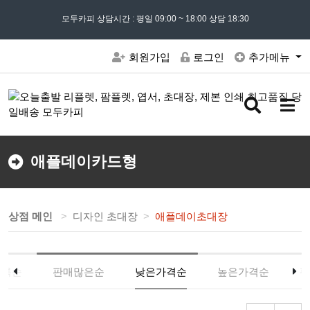
모든 문의는
모두카피 상담시간 : 평일 09:00 ~ 18:00 상담 18:30
02) 302 - 7797
및 '
견적문의
' 게시판을 이용해주세요
회원가입
로그인
추가메뉴
검
메
색
뉴
버
버
튼
튼
애플데이카드형
상점 메인
디자인 초대장
애플데이초대장
등록순
판매많은순
낮은가격순
높은가격순
평