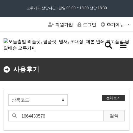
모든 문의는
모두카피 상담시간 : 평일 09:00 ~ 18:00 상담 18:30
02) 302 - 7797
및 '
견적문의
' 게시판을 이용해주세요
회원가입
로그인
추가메뉴
검
메
색
뉴
버
버
튼
튼
사용후기
전체보기
검색