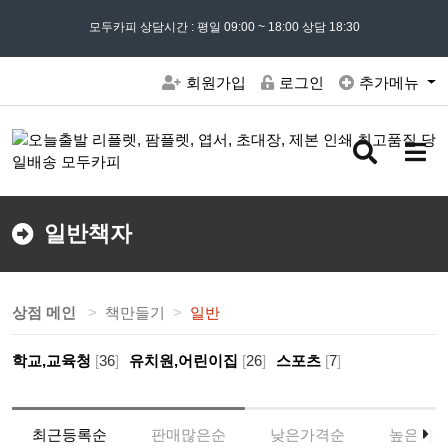
모든 문의는
모두카피 상담시간 : 평일 09:00 ~ 18:00 상담 18:30
02) 302 - 7797
및 '
견적문의
' 게시판을 이용해주세요
회원가입
로그인
추가메뉴
검
메
색
뉴
버
버
튼
튼
일반책자
상점 메인
책만들기
일반
학교,교육청
[
36
]
유치원,어린이집
[
26
]
스포츠
[
7
]
최근등록순
판매많은순
낮은가격순
높은가