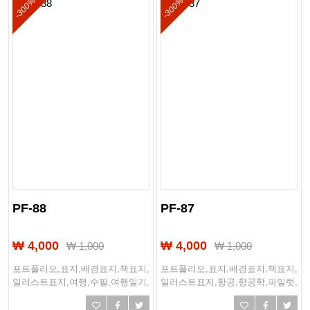
-300%
-300%
PF-88
PF-87
₩ 4,000
₩ 4,000
₩
1,000
₩
1,000
포트폴리오,표지,배경표지,책표지,
포트폴리오,표지,배경표지,책표지,
일러스트표지,여행,수필,여행일기,
일러스트표지,항공,항공학,파일럿,
일기장,바다,풍경,하와이,자서전
항공교재,항공운항과,항공운항,조
종사