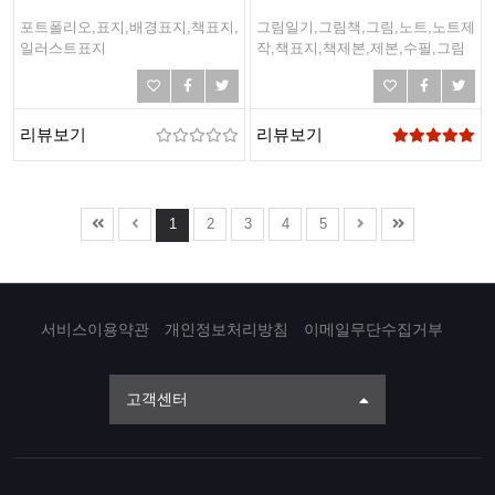
포트폴리오,표지,배경표지,책표지,
그림일기,그림책,그림,노트,노트제
일러스트표지
작,책표지,책제본,제본,수필,그림
일기장,일기,일기장
리뷰보기
리뷰보기
1
2
3
4
5
서비스이용약관
개인정보처리방침
이메일무단수집거부
고객센터