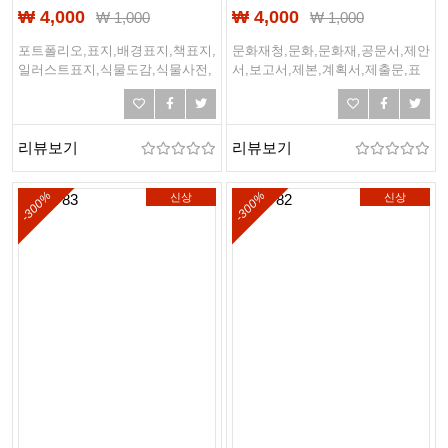
₩ 4,000
₩ 4,000
₩
1,000
₩
1,000
포트폴리오,표지,배경표지,책표지,
문화재청,문화,문화재,공문서,제안
일러스트표지,식물도감,식물사전,
서,보고서,제본,계획서,제출문,표
개인문집,개인포트폴리오
지디자인,사업계획서,디자인책,디
자인표지
리뷰보기
리뷰보기
-300%
-300%
신상
신상