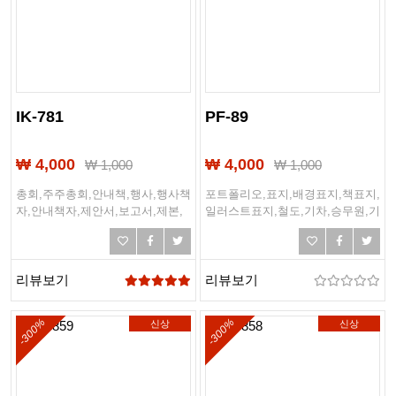
IK-781
PF-89
₩ 4,000
₩ 4,000
₩
1,000
₩
1,000
총회,주주총회,안내책,행사,행사책
포트폴리오,표지,배경표지,책표지,
자,안내책자,제안서,보고서,제본,
일러스트표지,철도,기차,승무원,기
계획서,제출문,표지디자인,사업계
관사,철도승무원,철도학과
획서,디자인책,디자인표지
리뷰보기
리뷰보기
-300%
-300%
신상
신상