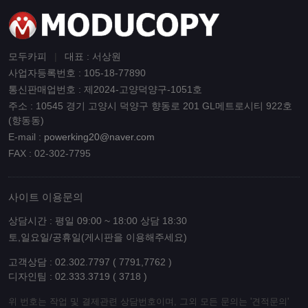
모두카피
|
대표 : 서상원
사업자등록번호 : 105-18-77890
통신판매업번호 : 제2024-고양덕양구-1051호
주소 : 10545 경기 고양시 덕양구 향동로 201 GL메트로시티 922호
(향동동)
E-mail :
powerking20@naver.com
FAX : 02-302-7795
사이트 이용문의
상담시간 : 평일 09:00 ~ 18:00 상담 18:30
토,일요일/공휴일(게시판을 이용해주세요)
고객상담 : 02.302.7797 ( 7791,7762 )
디자인팀 : 02.333.3719 ( 3718 )
위 번호는 작업 및 결제관련 상담번호이며, 그외 모든 문의는 '견적문의'