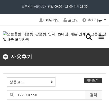
모든 문의는
모두카피 상담시간 : 평일 09:00 ~ 18:00 상담 18:30
02) 302 - 7797
및 '
견적문의
' 게시판을 이용해주세요
회원가입
로그인
추가메뉴
검
메
색
뉴
버
버
튼
튼
사용후기
전체보기
검색