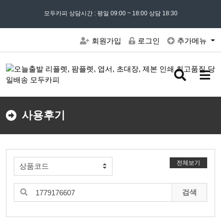
모든 문의는
모두카피 상담시간 : 평일 09:00 ~ 18:00 상담 18:30
02) 302 - 7797
및 '
견적문의
' 게시판을 이용해주세요
회원가입
로그인
추가메뉴
검
메
색
뉴
버
버
튼
튼
사용후기
전체보기
검색